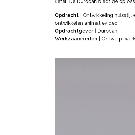
ketel. De Durocan biedt dé oplos
Opdracht
| Ontwikkeling huissti
ontwikkelen animatievideo
Opdrachtgever
| Durocan
Werkzaamheden
| Ontwerp, wer