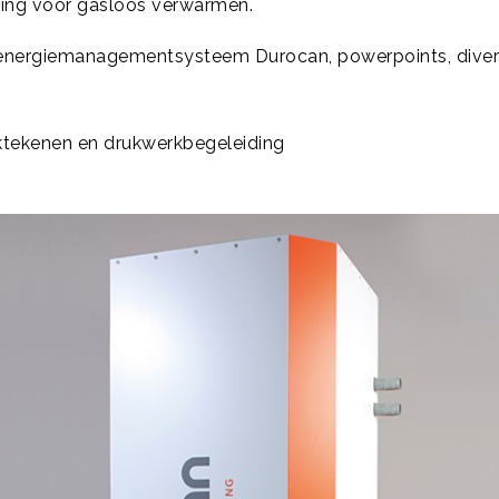
sing voor gasloos verwarmen.
jl energiemanagementsysteem Durocan, powerpoints, divers
ktekenen en drukwerkbegeleiding